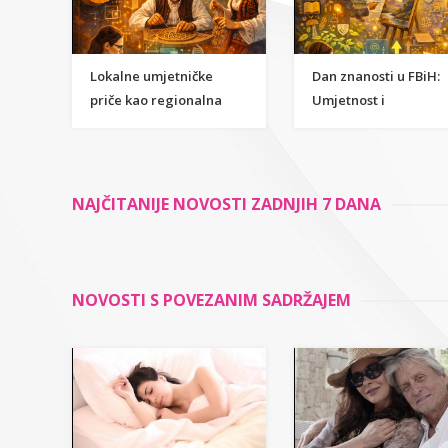
Lokalne umjetničke
Dan znanosti u FBiH:
priče kao regionalna
Umjetnost i
inspiracija za
humanističke znanost
razumijevanje
kao temelj održivog
znanstvene strane
razvoja
umjetnosti
NAJČITANIJE NOVOSTI ZADNJIH 7 DANA
NOVOSTI S POVEZANIM SADRŽAJEM