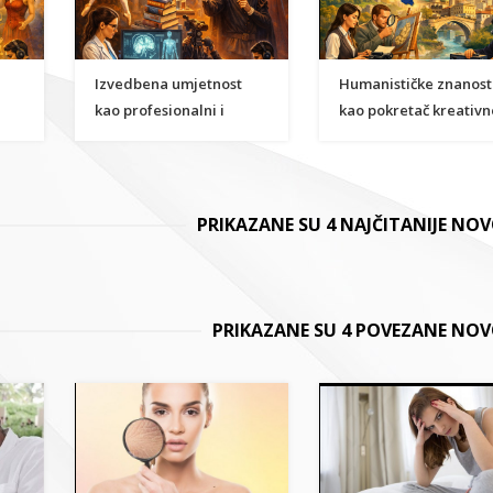
Izvedbena umjetnost
Humanističke znanost
kao profesionalni i
kao pokretač kreativn
i
znanstveni karijerni put
ekonomije u BiH
PRIKAZANE SU 4 NAJČITANIJE NO
PRIKAZANE SU 4 POVEZANE NOV