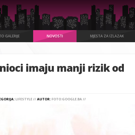
O GALERIJE
NOVOSTI
MJESTA ZA IZLAZAK
nioci imaju manji rizik od
EGORIJA:
LIFESTYLE //
AUTOR:
FOTO:GOOGLE.BA //