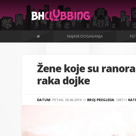
NAJAVE DOGAĐANJA
FOT
Žene koje su ranora
raka dojke
DATUM:
PETAK, 28.06.2019. //
BROJ PREGLEDA:
1887 //
KAT