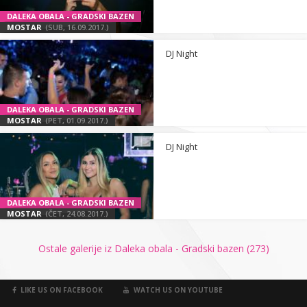
DALEKA OBALA - GRADSKI BAZEN
MOSTAR
(SUB, 16.09.2017.)
DJ Night
DALEKA OBALA - GRADSKI BAZEN
MOSTAR
(PET, 01.09.2017.)
DJ Night
DALEKA OBALA - GRADSKI BAZEN
MOSTAR
(ČET, 24.08.2017.)
Ostale galerije iz Daleka obala - Gradski bazen (273)
LIKE US ON FACEBOOK
WATCH US ON YOUTUBE