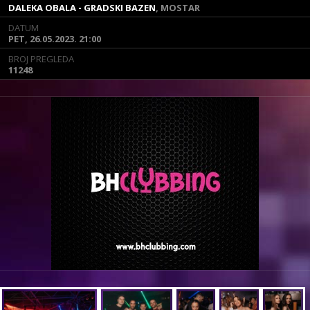
DALEKA OBALA - GRADSKI BAZEN
DALEKA OBALA - GRADSKI BAZEN
, MOSTAR
, MOSTAR
DATUM
DATUM
PET, 26.05.2023. 21:00
PET, 26.05.2023. 21:00
BROJ PREGLEDA
BROJ PREGLEDA
11248
11248
PETAK, 26.05.2023. 21:00 -
𝗢𝗣𝗘𝗡𝗜𝗡𝗚 𝗦𝗘𝗔𝗦𝗢𝗡 𝟮𝟬𝟮𝟯 @ Daleka obala
Mostar