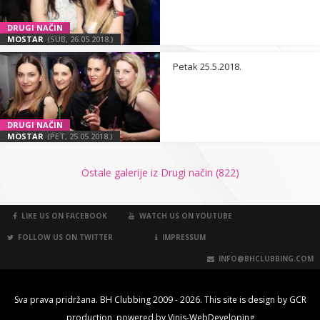
DRUGI NAČIN
MOSTAR
(SUB, 26.05.2018.)
Petak 25.5.2018.
DRUGI NAČIN
MOSTAR
(PET, 25.05.2018.)
Ostale galerije iz Drugi način (822)
LIKE US ON FACEBOOK
WATCH US ON YOUTUBE
FOLLOW US ON TWITTER
IMPRESSUM
INFO@BHCLUBBING.COM
Sva prava pridržana. BH Clubbing 2009 - 2026. This site is design by
GCR
production
, powered by
Vinis-WebDeveloping