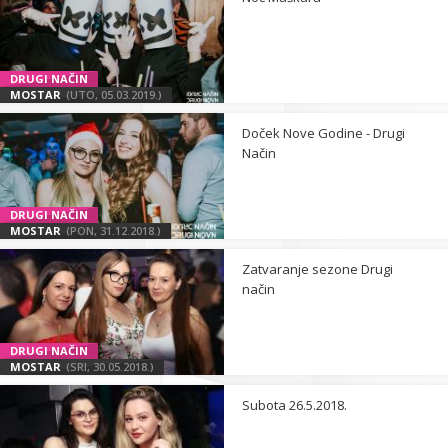
DRUGI NAČIN
MOSTAR
(UTO, 05.03.2019.)
Doček Nove Godine - Drugi
Način
DRUGI NAČIN
MOSTAR
(PON, 31.12.2018.)
Zatvaranje sezone Drugi
način
DRUGI NAČIN
MOSTAR
(SRI, 30.05.2018.)
Subota 26.5.2018.