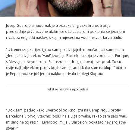
Josep Guardiola nadomak je trostruke engleske krune, a prije
predzadnje prvenstvene utakmice s Leicesterom poklonio se jedinom
rivalu za engleski naslov, s kojim mjesecima vodi mrtvu trku za titulu.
"U trenerskoj karijeri igrao sam protiv sjajnih momčadi, ali samo sam
gledajući dvije rekao 'vau!' Jedna je Barcelona koju je vodio Luis Enrique,
s Messijem, Neymarom i Suarezom, a druga je ovaj Liverpool. To su
dvije najbolje ekipe protiv kojih sam igrao otkako sam na klupi." otkrio
je Pep i onda se još jedno naklonio rivalu i kolegi Kloppu:
Tekst se nastavlja ispod oglasa
"Dok sam gledao kako Liverpool odlično igra na Camp Nouu protiv
Barcelone u prvoj utakmici polufinala Lige prvaka, rekao sam sebi 'Vau,
mi smo na toj razini!' Liverpool mi je u Barceloni pokazao nevjerojatne
stvari."