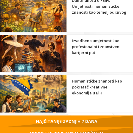
Dan znanosti u FBiH:
Umjetnost i humanističke
znanosti kao temelj održivog
razvoja
Izvedbena umjetnost kao
profesionalni i znanstveni
karijerni put
Humanističke znanosti kao
pokretač kreativne
ekonomije u BiH
NAJČITANIJE ZADNJIH 7 DANA