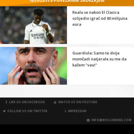
NOVOSTI S POVEZANIM SADRŽAJEM
Realu se nakon El Clasica
ozlijedio igrač od 80 milijuna
eura
Guardiola: Samo te dvije
momčadi natjerale su me da
kažem "vau!"
LIKE US ON FACEBOOK
WATCH US ON YOUTUBE
FOLLOW US ON TWITTER
IMPRESSUM
INFO@BHCLUBBING.COM