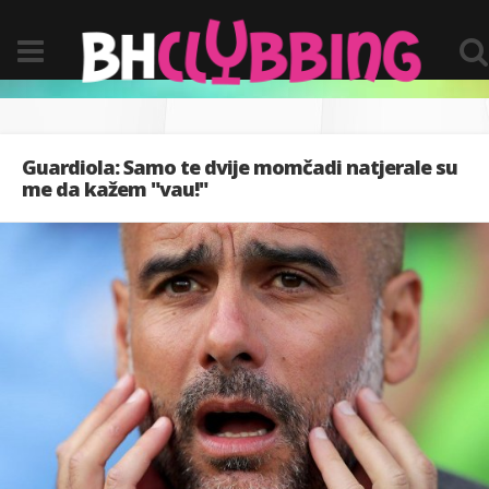
Guardiola: Samo te dvije momčadi natjerale su
me da kažem "vau!"