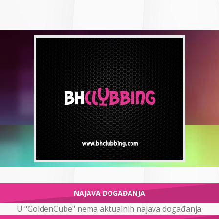
NAJAVA DOGAĐANJA
U "GoldenCube" nema aktualnih najava događanja.