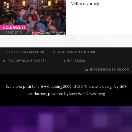
Veliko otvaranje
GOLDENCUBE
(27.02.2015.)
LIKE US ON FACEBOOK
WATCH US ON YOUTUBE
FOLLOW US ON TWITTER
IMPRESSUM
INFO@BHCLUBBING.COM
Sva prava pridržana. BH Clubbing 2009 - 2026. This site is design by
GCR
production
, powered by
Vinis-WebDeveloping