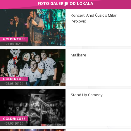
FOTO GALERIJE OD LOKALA
Koncert: Anid Ćušić x Milan
Petković
GOLDENCUBE
(21.04.2023.)
Maškare
GOLDENCUBE
(05.03.2019.)
Stand Up Comedy
GOLDENCUBE
(09.03.2015.)